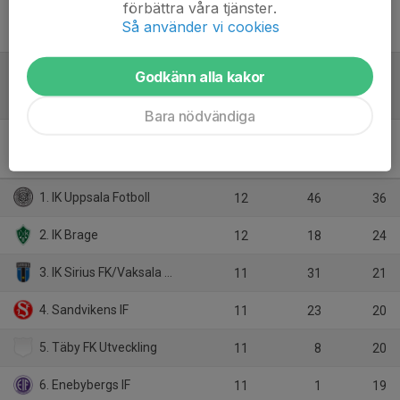
förbättra våra tjänster.
Inget referat skrivet
Så använder vi cookies
Godkänn alla kakor
Tabell
Bara nödvändiga
F17 div. 1 2026 - region 4-5
Norra
M
+/-
P
1. IK Uppsala Fotboll
12
46
36
2. IK Brage
12
18
24
3. IK Sirius FK/Vaksala SK
11
31
21
4. Sandvikens IF
11
23
20
5. Täby FK Utveckling
11
8
20
6. Enebybergs IF
11
1
19