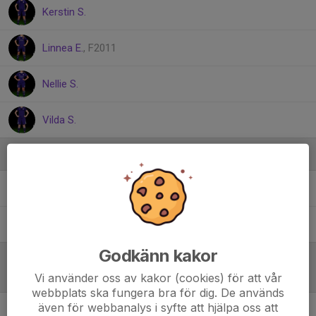
Kerstin S.
Linnea E.
, F2011
Nellie S.
Vilda S.
Ledare
Carlos Correa
Tränare
Robin Paulsson
Tränare
Godkänn kakor
Referat
Vi använder oss av kakor (cookies) för att vår
webbplats ska fungera bra för dig. De används
även för webbanalys i syfte att hjälpa oss att