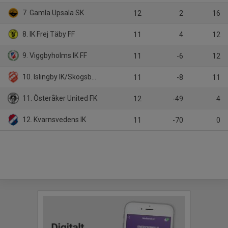
7. Gamla Upsala SK
12
2
16
8. IK Frej Täby FF
11
4
12
9. Viggbyholms IK FF
11
-6
12
10. Islingby IK/Skogsbo-Avesta IF
11
-8
11
11. Österåker United FK
12
-49
4
12. Kvarnsvedens IK
11
-70
0