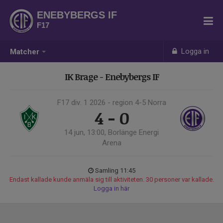
ENEBYBERGS IF
F17
Logga in
Matcher
IK Brage - Enebybergs IF
F17 div. 1 2026 - region 4-5 Norra
4 - 0
14 jun, 13:00, Borlänge Energi
Arena
Samling 11:45
Endast kallade kunde anmäla sig till aktiviteten. 30 personer var kallade.
Logga in här