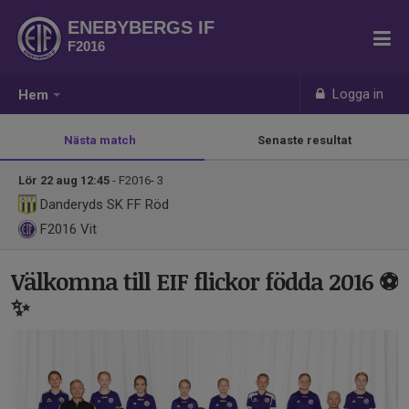
ENEBYBERGS IF
F2016
Logga in
Hem
Nästa match
Senaste resultat
Lör 22 aug 12:45
- F2016- 3
Danderyds SK FF Röd
F2016
Vit
Välkomna till EIF flickor födda 2016 ⚽️
✨