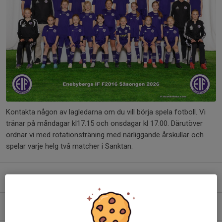
Kontakta någon av lagledarna om du vill börja spela fotboll. Vi
tränar på måndagar kl17.15 och onsdagar kl 17.00. Därutöver
ordnar vi med rotationsträning med närliggande årskullar och
spelar varje helg två matcher i Sanktan.
Kommande aktiviteter
Mån 10/8
F2016 fotbollsträning
17:15-18:30
Enebybergs IP, 7-7- planen