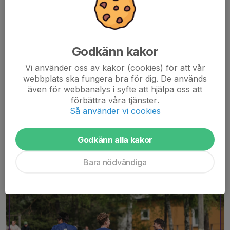
Godkänn kakor
Provspel för Herrar & Herr J
Vi använder oss av kakor (cookies) för att vår
Enebybergs IF Herrlag och Herr J bjuder in till provspel under
webbplats ska fungera bra för dig. De används
januari månad. Herrarna spelar i div.5 Stockholm 2025.
även för webbanalys i syfte att hjälpa oss att
förbättra våra tjänster.
Vid intresse kontakta lagledare
Klas Telander.
Så använder vi cookies
Ange: Ålder, position samt tidigare klubbar/nuvarande klubb....
Läs mer
Godkänn alla kakor
Gräspremiär för herrarna!
Bara nödvändiga
17 maj 2024
0 kommentarer