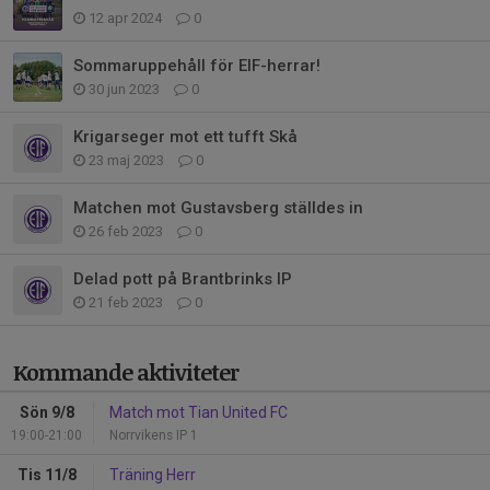
12 apr 2024
0
Sommaruppehåll för EIF-herrar!
30 jun 2023
0
Krigarseger mot ett tufft Skå
23 maj 2023
0
Matchen mot Gustavsberg ställdes in
26 feb 2023
0
Delad pott på Brantbrinks IP
21 feb 2023
0
Kommande aktiviteter
Sön 9/8
Match mot Tian United FC
19:00-21:00
Norrvikens IP 1
Tis 11/8
Träning Herr