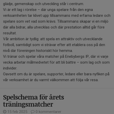
glädje, gemenskap och utveckling står i centrum.
Vi är ett lag i rörelse – där unga spelare från den egna
verksamheten tar klivet upp tillsammans med erfarna ledare och
spelare som vet vad som krävs. Tillsammans skapar vi en miljö
där alla bidrar, alla utvecklas och där prestation alltid går före
resultat.
Vår ambition är tydlig: att spela en attraktiv och utvecklande
fotboll, samtidigt som vi strävar efter att etablera oss på den
nivå där föreningen historiskt hör hemma.
Vi tränar och spelar våra matcher på Enebybergs IP, där vi varje
vecka arbetar målmedvetet för att bli bättre – som lag och som
individer.
Oavsett om du är spelare, supporter, ledare eller bara nyfiken på
vår verksamhet är du varmt välkommen att följa vår resa.
Spelschema för årets
träningsmatcher
15 feb 2025
0 kommentarer