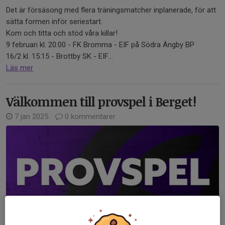
Det är försäsong med flera träningsmatcher inplanerade, för att
sätta formen inför seriestart.
Kom och titta och stöd våra killar!
9 februari kl. 20:00 - FK Bromma - EIF på Södra Ängby BP
16/2 kl. 15:15 - Brottby SK - EIF...
Läs mer
Välkommen till provspel i Berget!
7 jan 2025
0 kommentarer