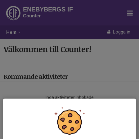
ENEBYBERGS IF
Counter
Logga in
Hem
Välkommen till Counter!
Kommande aktiviteter
Inga aktiviteter inbokade
Hela kalendern