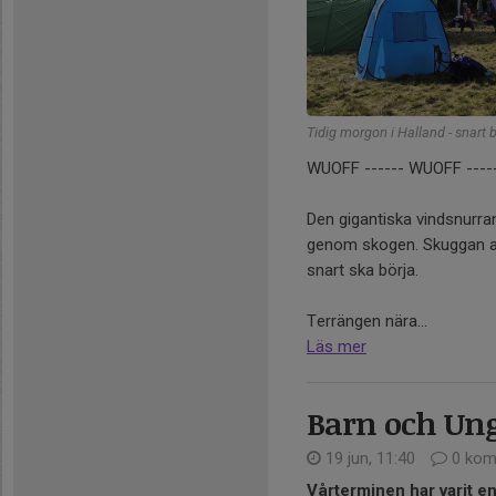
Tidig morgon i Halland - snart b
WUOFF ------ WUOFF ---
Den gigantiska vindsnurra
genom skogen. Skuggan av
snart ska börja.
Terrängen nära...
Läs mer
Barn och Un
19 jun, 11:40
0 kom
Vårterminen har varit e