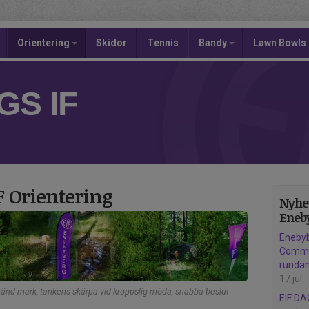
Orientering
Skidor
Tennis
Bandy
Lawn Bowls
S IF
F Orientering
Nyhet
Eneby
Eneby
Comman
rundan
17 jul
 okänd mark, tankens skärpa vid kroppslig möda, snabba beslut
EIF DA