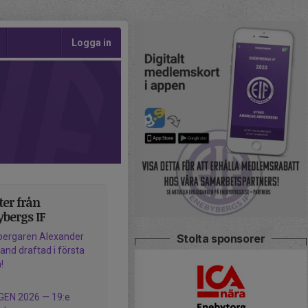
Logga in
er från
bergs IF
bergaren Alexander
Stolta sponsorer
d draftad i första
!
GEN 2026 — 19:e