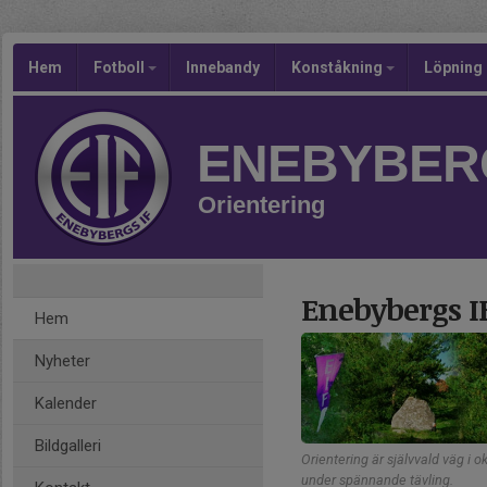
Hem
Fotboll
Innebandy
Konståkning
Löpning
ENEBYBERG
Orientering
Enebybergs I
Hem
Nyheter
Kalender
Bildgalleri
Orientering är självvald väg i
under spännande tävling.