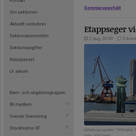
Kontakt
Sommaruppehåll
Om sektionen
Aktuellt veckobrev
Etappseger v
Sektionskommittén
2 aug, 09:00
0 kom
Sektionsavgifter
Naturpasset
Ur arkivet
Barn- och ungdomsgruppen
Bli medlem
Svensk Orientering
Stockholms OF
Göteborgs epoker: 1900-talet, 
talet, 2000-talet