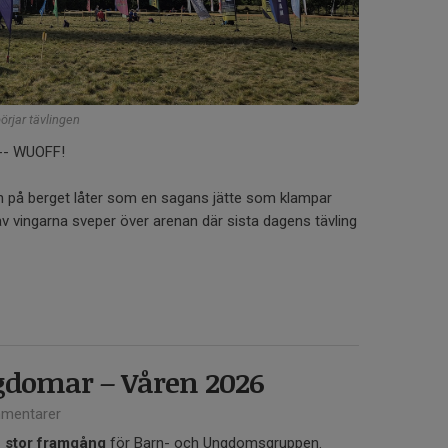
örjar tävlingen
--- WUOFF!
n på berget låter som en sagans jätte som klampar
 vingarna sveper över arenan där sista dagens tävling
gdomar – Våren 2026
mentarer
n stor framgång
för Barn- och Ungdomsgruppen.