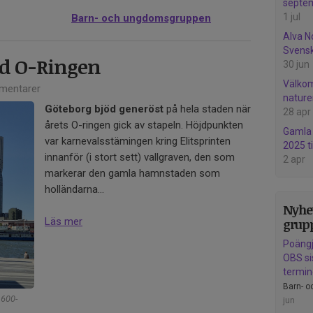
septe
1 jul
Barn- och ungdomsgruppen
Alva No
Svensk
id O-Ringen
30 jun
Välkom
mentarer
nature
Göteborg bjöd generöst
på hela staden när
28 apr
årets O-ringen gick av stapeln. Höjdpunkten
Gamla 
var karnevalsstämingen kring Elitsprinten
2025 t
innanför (i stort sett) vallgraven, den som
2 apr
markerar den gamla hamnstaden som
holländarna...
Nyhet
Läs mer
grup
Poängj
OBS si
termi
Barn- 
1600-
jun