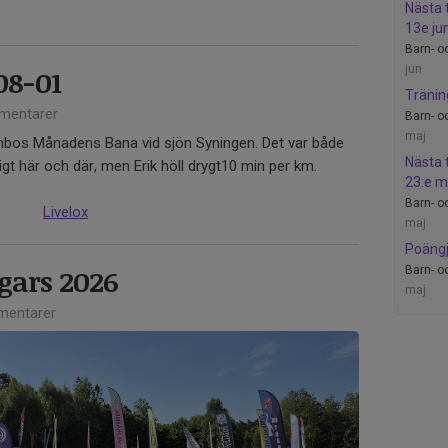
Nästa 
13e jun
Barn- 
jun
08-01
Tränin
mentarer
Barn- 
maj
mbos Månadens Bana vid sjön Syningen. Det var både
Nästa 
gt här och där, men Erik höll drygt10 min per km.
23:e m
Barn- 
Livelox
maj
Poängj
gars 2026
Barn- 
maj
entarer