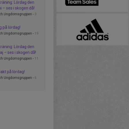
träning: Lördag den
i – ses i skogen då!
och Ungdomsgruppen -
3
g på lördag!
och Ungdomsgruppen -
19
träning: Lördag den
aj – ses i skogen då!
och Ungdomsgruppen -
11
akt på lördag!
och Ungdomsgruppen -
6