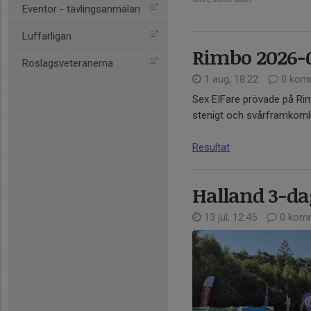
Eventor - tävlingsanmälan
Luffarligan
Rimbo 2026-
Roslagsveteranerna
1 aug, 18:22
0 kom
Sex EIFare prövade på Ri
stenigt och svårframkomli
Resultat
Halland 3-da
13 jul, 12:45
0 komm