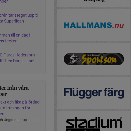
mber
rén tar steget upp till
a Superligan
men till en dag i
ns tecken!
EIF:ares Hederspris
ill Theo Danielsson!
er från våra
per
akt och fika på lördag!
sta träningen för
nen
och Ungdomsgruppen -
11