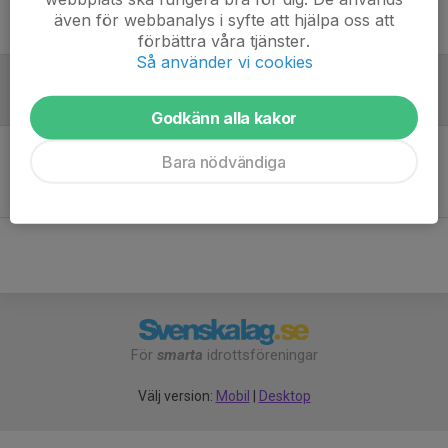
Ingen uppställning ifylld
även för webbanalys i syfte att hjälpa oss att
förbättra våra tjänster.
Så använder vi cookies
Inför match
Godkänn alla kakor
Bara nödvändiga
Inget skrivet
För
smarta
idrottsföreningar
Välj version:
Mobil
|
Desktop