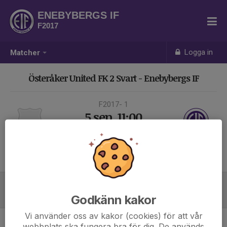
ENEBYBERGS IF
F2017
Logga in
Matcher
Österåker United FK 2 Svart - Enebybergs IF
F2017- 1
5 sep, 11:00
Margretelunds IP 3
Samling 10:30
Laguppställning
Godkänn kakor
Vi använder oss av kakor (cookies) för att vår
webbplats ska fungera bra för dig. De används