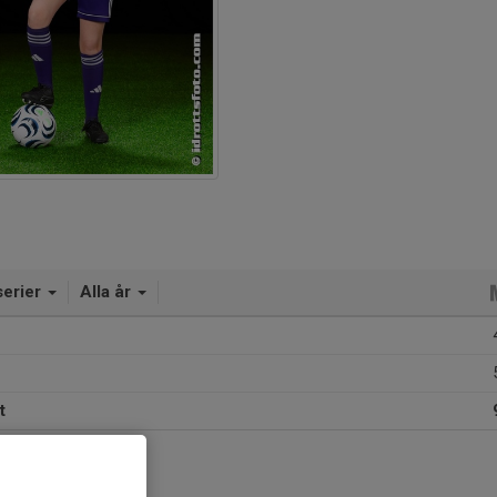
serier
Alla år
t