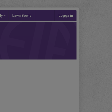
dy
Lawn Bowls
Logga in