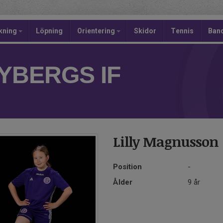
kning
Löpning
Orientering
Skidor
Tennis
Ban
YBERGS IF
Lilly Magnusson
Position
-
Ålder
9 år