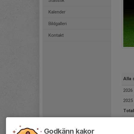
Statistik
Kalender
Bildgalleri
Kontakt
Alla 
2026
2025
Total
Godkänn kakor