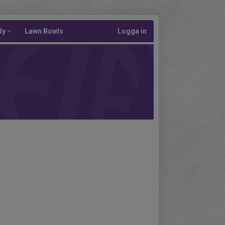
dy
Lawn Bowls
Logga in