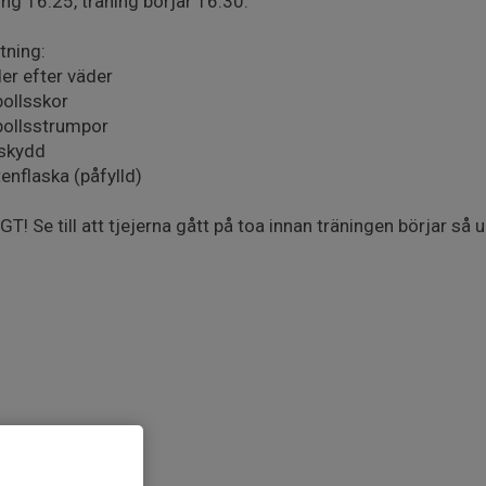
ng 16.25, träning börjar 16.30.
tning:
der efter väder
bollsskor
bollsstrumpor
nskydd
tenflaska (påfylld)
GT! Se till att tjejerna gått på toa innan träningen börjar så