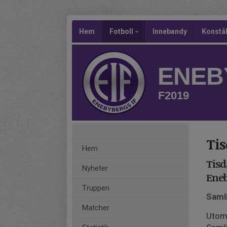
Hem
Fotboll
Innebandy
Konstå
ENEB
F2019
Ti
Hem
Tisd
Nyheter
Eneb
Truppen
Samli
Matcher
Utomh