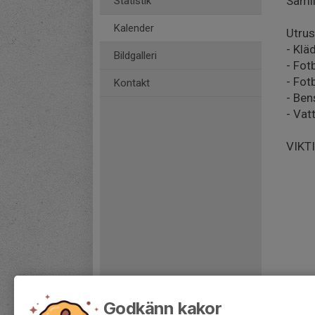
Samli
Statistik
Kalender
Utrus
- Klä
Bildgalleri
- Fot
- Fot
Kontakt
- Be
- Vat
VIKTI
Godkänn kakor