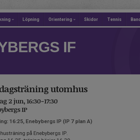
kning
Löpning
Orientering
Skidor
Tennis
Ban
YBERGS IF
sdagsträning utomhus
ag 2 jun, 16:30-17:30
ybergs IP
ng: 16:25, Enebybergs IP (IP 7 plan A)
usträning på Enebybergs IP.