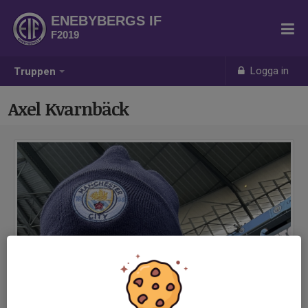
ENEBYBERGS IF
F2019
Logga in
Truppen
Axel Kvarnbäck