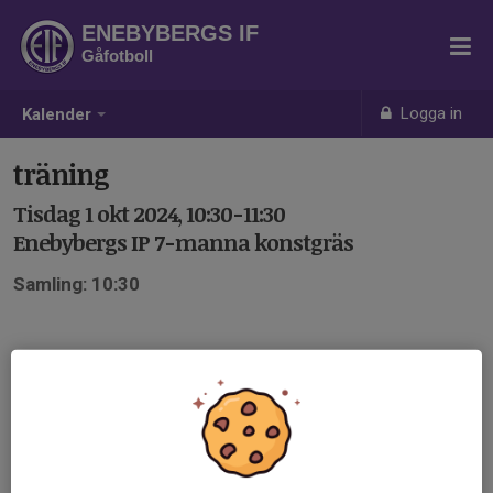
ENEBYBERGS IF
Gåfotboll
Logga in
Kalender
träning
Tisdag 1 okt 2024, 10:30-11:30
Enebybergs IP 7-manna konstgräs
Samling: 10:30