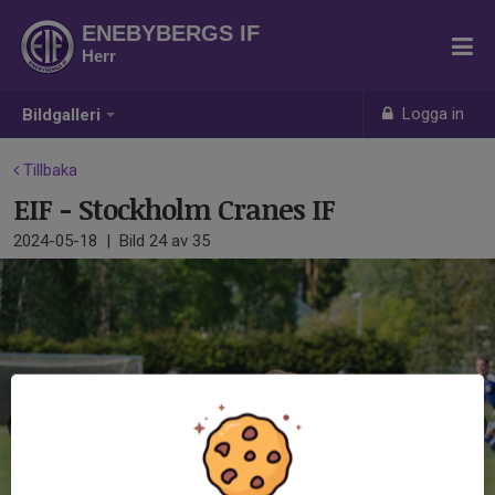
ENEBYBERGS IF
Herr
Logga in
Bildgalleri
Tillbaka
EIF - Stockholm Cranes IF
2024-05-18
|
Bild
24
av 35