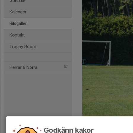
Statistik
Kalender
Bildgalleri
Kontakt
Trophy Room
Herrar 6 Norra
Godkänn kakor