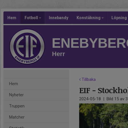
Hem
Fotboll
Innebandy
Konståkning
Löpning
ENEBYBERG
Herr
Tillbaka
Hem
EIF - Stockh
Nyheter
2024-05-18
|
Bild
15
av 3
Truppen
Matcher