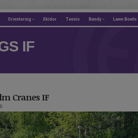
Orientering
Skidor
Tennis
Bandy
Lawn Bowls
S IF
olm Cranes IF
5