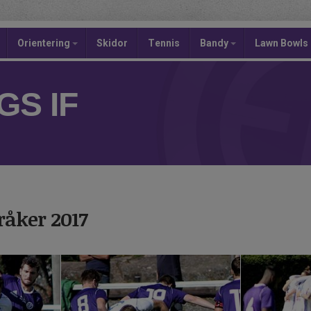
Orientering
Skidor
Tennis
Bandy
Lawn Bowls
S IF
eråker 2017