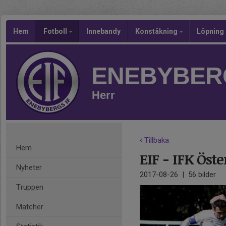
Hem
Fotboll
Innebandy
Konståkning
Löpning
ENEBYBERG
Herr
Tillbaka
Hem
EIF - IFK Öst
Nyheter
2017-08-26
|
56 bilder
Truppen
Matcher