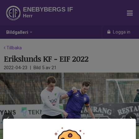
ENEBYBERGS IF
Herr
Logga in
Bildgalleri
Tillbaka
Erikslunds KF - EIF 2022
2022-04-23
|
Bild
5
av 21