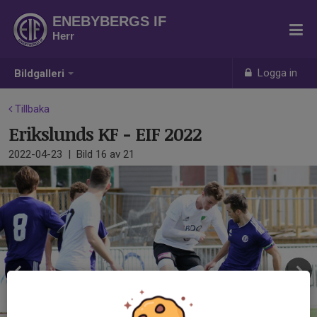
ENEBYBERGS IF
Herr
Logga in
Bildgalleri
Tillbaka
Erikslunds KF - EIF 2022
2022-04-23
|
Bild
16
av 21