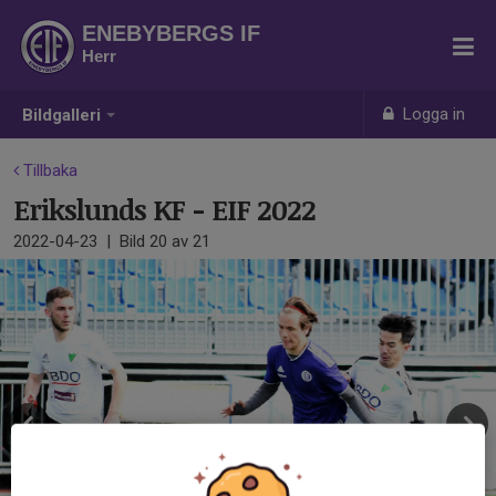
ENEBYBERGS IF
Herr
Logga in
Bildgalleri
Tillbaka
Erikslunds KF - EIF 2022
2022-04-23
|
Bild
20
av 21