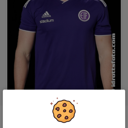
Position
Forward
Ålder
21 år