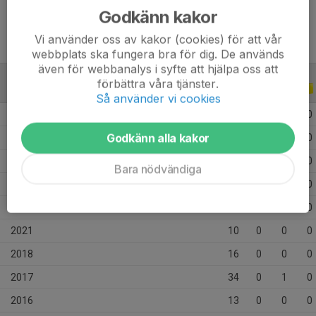
Godkänn kakor
Vi använder oss av kakor (cookies) för att vår
webbplats ska fungera bra för dig. De används
även för webbanalys i syfte att hjälpa oss att
förbättra våra tjänster.
ALLA SERIER
ALLA ÅR
Så använder vi cookies
2026
12
0
0
0
Godkänn alla kakor
2025
4
0
0
0
2024
11
0
0
0
Bara nödvändiga
2023
14
0
0
0
2022
22
1
1
0
2021
10
0
0
0
2018
16
0
0
0
2017
34
0
1
0
2016
13
0
0
0