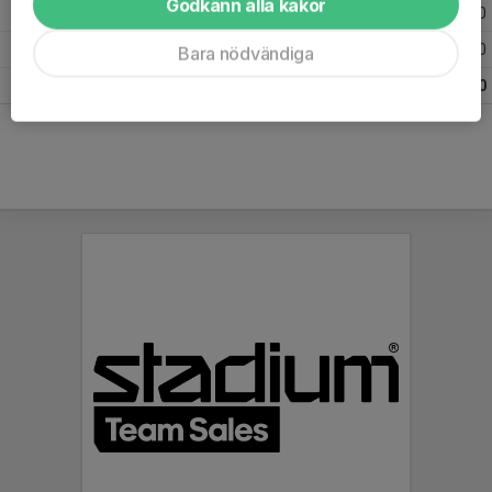
Godkänn alla kakor
2017
32
1
0
0
2016
11
0
0
0
Bara nödvändiga
Totalt
206
7
8
0