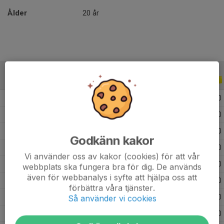
Ålder
20 år
ALLA SERIER
ALLA ÅR
2026
5
0
0
0
2024
8
0
0
0
2023
13
0
0
0
Godkänn kakor
2022
26
0
0
0
Vi använder oss av kakor (cookies) för att vår
2021
22
0
0
0
webbplats ska fungera bra för dig. De används
även för webbanalys i syfte att hjälpa oss att
2020
21
0
0
0
förbättra våra tjänster.
2019
34
6
8
0
Så använder vi cookies
2018
34
0
0
0