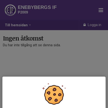
ENEBYBERGS IF
P2009
Logga in
Till hemsidan
Ingen åtkomst
Du har inte tillgång att se denna sida.