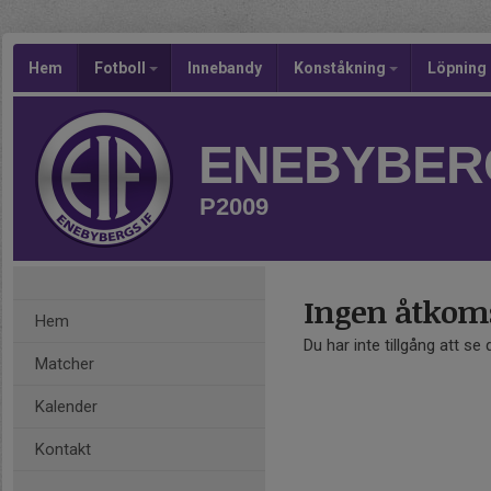
Hem
Fotboll
Innebandy
Konståkning
Löpning
ENEBYBERG
P2009
Ingen åtkom
Hem
Du har inte tillgång att se
Matcher
Kalender
Kontakt