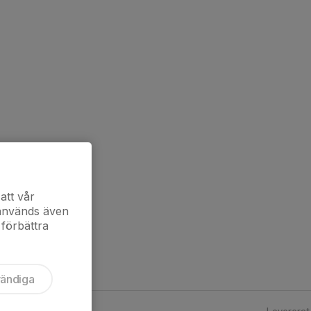
att vår
 används även
 förbättra
vändiga