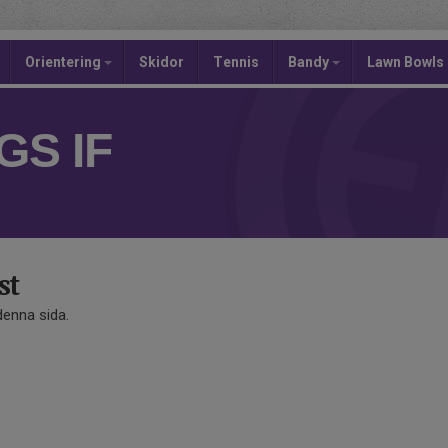
Orientering
Skidor
Tennis
Bandy
Lawn Bowls
S IF
st
 denna sida.