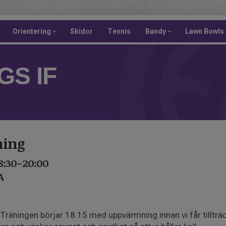
Orientering
Skidor
Tennis
Bandy
Lawn Bowls
S IF
ning
8:30-20:00
A
räningen börjar 18.15 med uppvärmning innan vi får tillträde