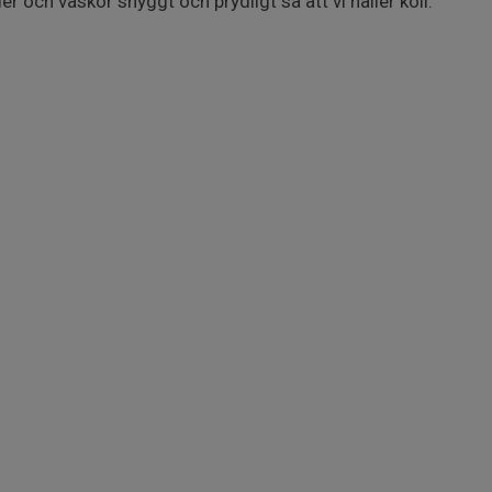
er och väskor snyggt och prydligt så att vi håller koll.