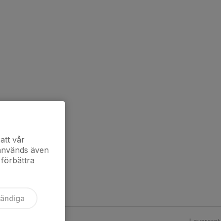
att vår
 används även
 förbättra
vändiga