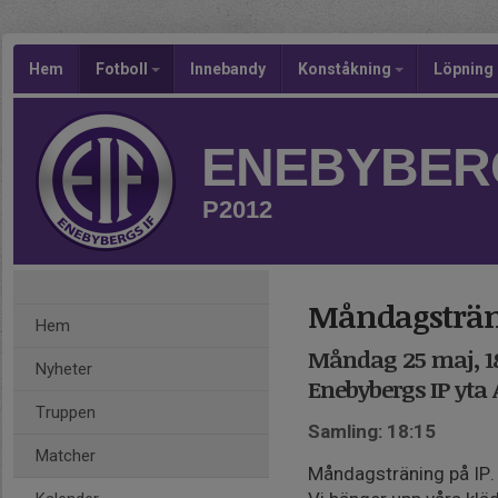
Hem
Fotboll
Innebandy
Konståkning
Löpning
ENEBYBERG
P2012
Måndagsträ
Hem
Måndag 25 maj, 1
Nyheter
Enebybergs IP yta 
Truppen
Samling: 18:15
Matcher
Måndagsträning på IP. T