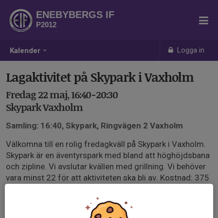
ENEBYBERGS IF
P2012
Logga in
Kalender
Lagaktivitet på Skypark i Vaxholm
Fredag 22 maj, 16:40-20:30
Skypark Vaxholm
Samling: 16:40, Skypark, Ringvägen 2 Vaxholm
Välkomna till en rolig fredagkväll på Skypark i Vaxholm.
Skypark är en äventyrspark med bland att höghöjdsbana
och zipline. Vi avslutar kvällen med grillning. Vi behöver
vara minst 22 för att aktiviteten ska bli av. Kostnad: 375
kr/person. Vänta med att swisha tills vi ser att vi blir
tillräckligt många.