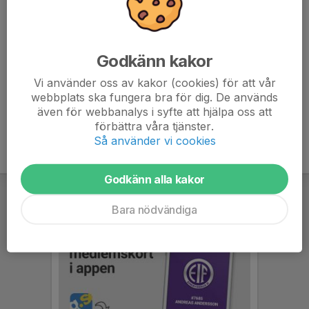
Buss (670) avgår från Danderyds sjukhus kl 15.39.
Avstigning på hållplatsen ”Eriksövägen”. För de som tar
sig dit på egen hand samlas vi kl 16.40.
Godkänn kakor
Kvällen avslutas ca 20.30. Vi ser till att de som åker
Vi använder oss av kakor (cookies) för att vår
buss hem kommer med en buss.
webbplats ska fungera bra för dig. De används
även för webbanalys i syfte att hjälpa oss att
förbättra våra tjänster.
Så använder vi cookies
Godkänn alla kakor
Bara nödvändiga