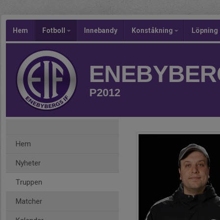
Hem
Fotboll
Innebandy
Konståkning
Löpning
ENEBYBERG
P2012
Hem
Nyheter
Truppen
Matcher