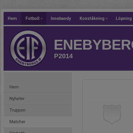
Hem
Fotboll
Innebandy
Konståkning
Löpning
ENEBYBERG
P2014
Hem
Nyheter
Truppen
Matcher