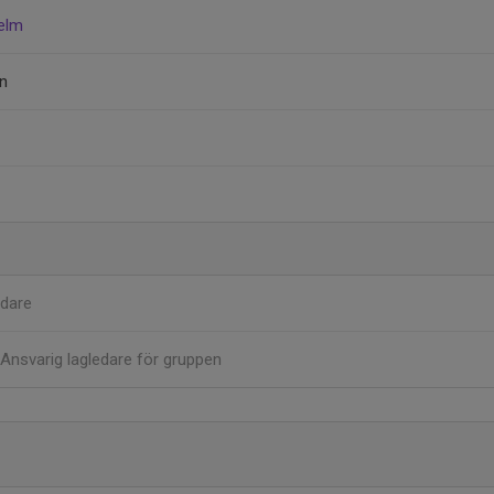
elm
n
dare
Ansvarig lagledare för gruppen