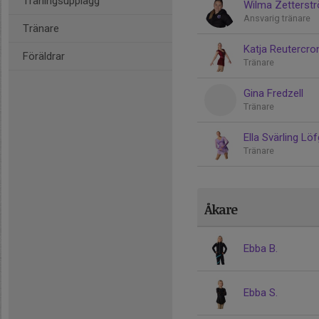
Träningsupplägg
Wilma Zetterst
Ansvarig tränare
Tränare
Katja Reutercro
Föräldrar
Tränare
Gina Fredzell
Tränare
Ella Svärling Lö
Tränare
Åkare
Ebba B.
Ebba S.