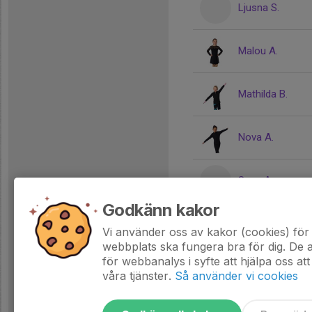
Ljusna S.
Malou A.
Mathilda B.
Nova A.
Saga A.
Godkänn kakor
Saga H.
Vi använder oss av kakor (cookies) för 
webbplats ska fungera bra för dig. De
för webbanalys i syfte att hjälpa oss att
våra tjänster.
Så använder vi cookies