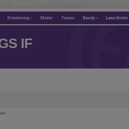
Orientering
Skidor
Tennis
Bandy
Lawn Bowls
S IF
sen