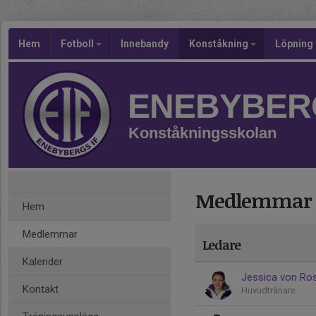
Hem
Fotboll
Innebandy
Konståkning
Löpning
ENEBYBERG
Konståkningsskolan
Medlemmar
Hem
Medlemmar
Ledare
Kalender
Jessica von Ro
Kontakt
Huvudtränare