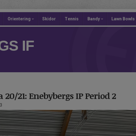
Orientering
Skidor
Tennis
Bandy
Lawn Bowls
S IF
 20/21: Enebybergs IP Period 2
3