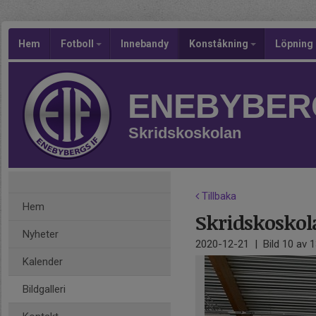
Hem
Fotboll
Innebandy
Konståkning
Löpning
ENEBYBERG
Skridskoskolan
Tillbaka
Hem
Skridskoskola
Nyheter
2020-12-21
|
Bild
10
av 1
Kalender
Bildgalleri