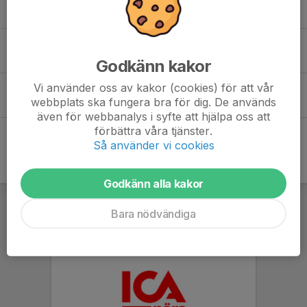
1 aug, 18:22
0
Halland 3-dagars 2026
13 jul, 12:45
0
Godkänn kakor
Vi använder oss av kakor (cookies) för att vår
Barn och Ungdomar – Våren 2026
webbplats ska fungera bra för dig. De används
19 jun, 11:40
0
även för webbanalys i syfte att hjälpa oss att
förbättra våra tjänster.
Så använder vi cookies
Godkänn alla kakor
Bara nödvändiga