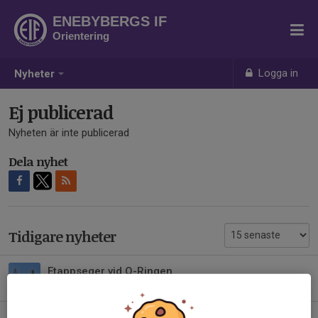
ENEBYBERGS IF
Orientering
Logga in
Nyheter
Ej publicerad
Nyheten är inte publicerad
Dela nyhet
Tidigare nyheter
Etappseger vid O-Ringen
2 aug, 09:00
0
Rimbo 2026-08-01