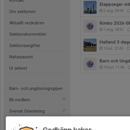
Kontakt
Etappseger vi
2 aug, 09:00
Om sektionen
Aktuellt veckobrev
Rimbo 2026-0
1 aug, 18:22
Sektionskommittén
Halland 3-dag
Sektionsavgifter
13 jul, 12:45
Naturpasset
Barn och Ung
19 jun, 11:40
Ur arkivet
Barn- och ungdomsgruppen
Bli medlem
Svensk Orientering
Stockholms OF
Godkänn kakor