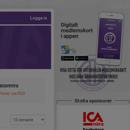
Logga in
umerera
heter via RSS
Stolta sponsorer