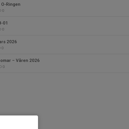
d O-Ringen
0
8-01
0
ars 2026
0
domar – Våren 2026
0