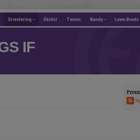
Orientering
Skidor
Tennis
Bandy
Lawn Bowls
S IF
Pren
Ny