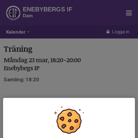
ENEBYBERGS IF
Dam
Logga in
Kalender
Träning
Måndag 23 mar, 18:20-20:00
Enebybegs IP
Samling: 18:20