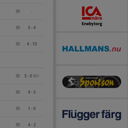
-
5
-
4
4
-
10
3
-
0
WO
9
-
5
1
-
0
4
-
2