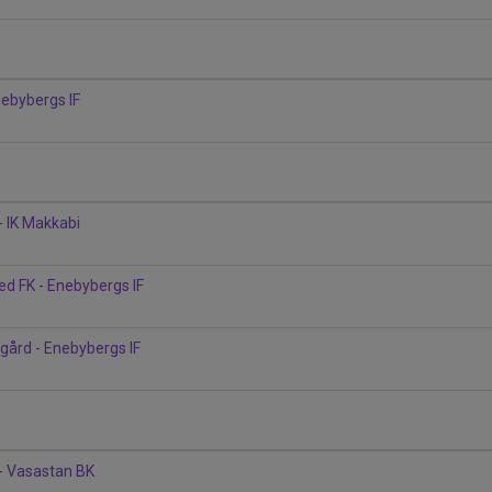
nebybergs IF
1
- IK Makkabi
ed FK - Enebybergs IF
gård - Enebybergs IF
1
- Vasastan BK