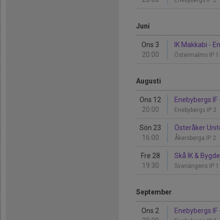
Enebybergs IP 2
Juni
Ons 3
IK Makkabi - E
20:00
Östermalms IP 
Augusti
Ons 12
Enebybergs IF 
20:00
Enebybergs IP 2
Sön 23
Österåker Unit
16:00
Åkersberga IP 2
Fre 28
Skå IK & Bygde
19:30
Svanängens IP 
September
Ons 2
Enebybergs IF 