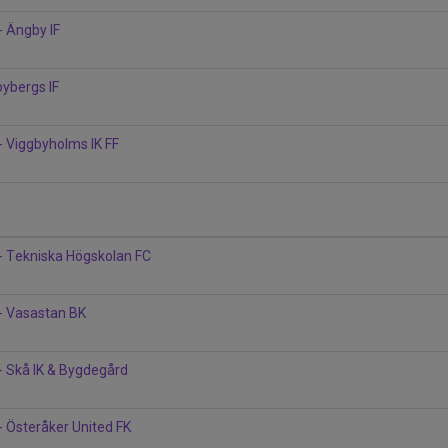
- Ängby IF
bybergs IF
- Viggbyholms IK FF
- Tekniska Högskolan FC
- Vasastan BK
- Skå IK & Bygdegård
- Österåker United FK