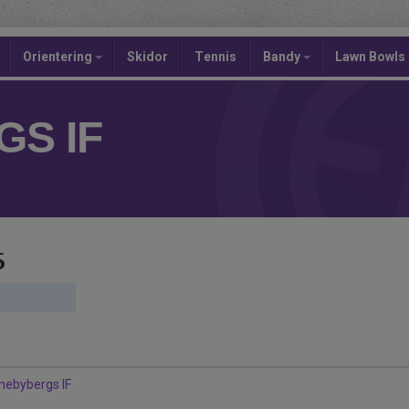
Orientering
Skidor
Tennis
Bandy
Lawn Bowls
S IF
6
Enebybergs IF
2