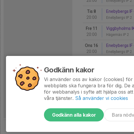
20:00
Enebybergs IP 2
Tis 8
Enebybergs IF 
20:00
Enebybergs IP 2
Fre 11
Viggbyholms IK
20:00
Hägernäs IP 2
Ons 16
Enebybergs IF 
20:00
Enebybergs IP 2
Lör 26
Ängby IF - Ene
Godkänn kakor
00:00
Ängby IP 1
Vi använder oss av kakor (cookies) för 
Ons 30
Enebybergs IF 
webbplats ska fungera bra för dig. De
20:00
Enebybergs IP 2
för webbanalys i syfte att hjälpa oss att
våra tjänster.
Så använder vi cookies
Godkänn alla kakor
Bara nöd
Tjäna pengar till laget