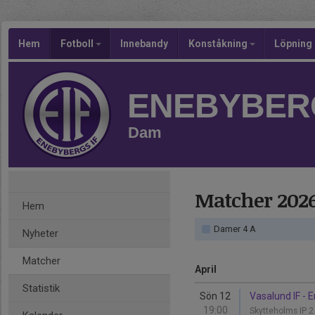
Hem
Fotboll
Innebandy
Konståkning
Löpning
ENEBYBERG
Dam
Matcher 202
Hem
Damer 4 A
Nyheter
Matcher
April
Statistik
Sön 12
Vasalund IF - 
19:00
Skytteholms IP 