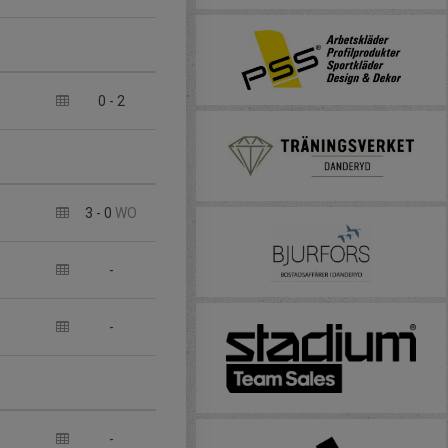
0
-
2
3
-
0
WO
-
-
-