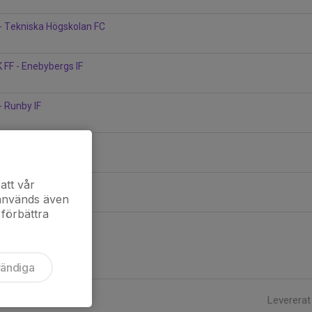
- Tekniska Högskolan FC
 FF - Enebybergs IF
- Runby IF
bybergs IF
att vår
- Vasalund IF
 används även
 förbättra
vändiga
Levererat