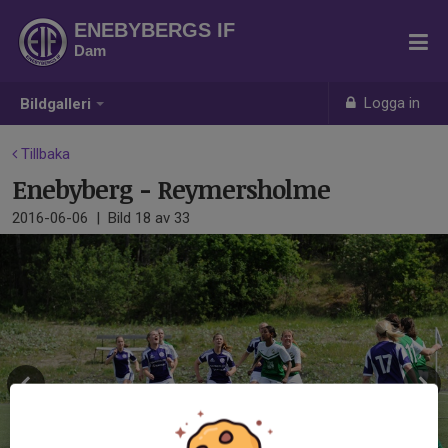
ENEBYBERGS IF
Dam
Logga in
Bildgalleri
Tillbaka
Enebyberg - Reymersholme
2016-06-06
|
Bild
18
av 33