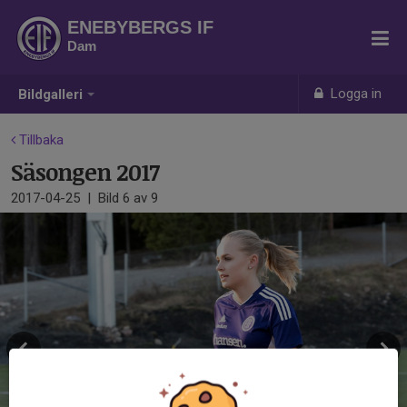
ENEBYBERGS IF
Dam
Logga in
Bildgalleri
Tillbaka
Säsongen 2017
2017-04-25
|
Bild
6
av 9