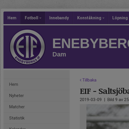
Hem
Fotboll
Innebandy
Konståkning
Löpning
ENEBYBERG
Dam
Tillbaka
Hem
EIF - Saltsjö
Nyheter
2019-03-09
|
Bild
9
av 25
Matcher
Statistik