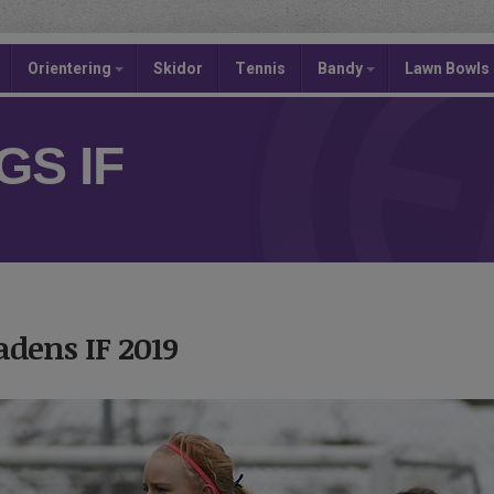
Orientering
Skidor
Tennis
Bandy
Lawn Bowls
S IF
badens IF 2019