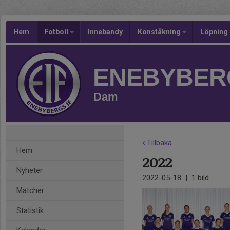
Hem
Fotboll
Innebandy
Konståkning
Löpning
ENEBYBERG
Dam
Tillbaka
Hem
2022
Nyheter
2022-05-18
|
1 bild
Matcher
Statistik