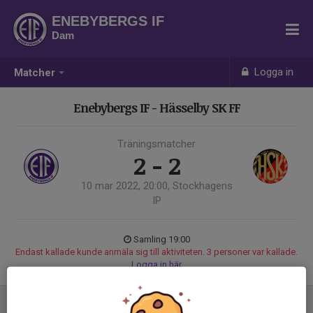
ENEBYBERGS IF
Dam
Logga in
Matcher
Enebybergs IF - Hässelby SK FF
Träningsmatcher
2 - 2
10 mar 2022, 20:00, Stockhagens
IP
Samling 19:00
Endast kallade kunde anmäla sig till aktiviteten. 3 personer var kallade.
Logga in här