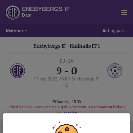
ENEBYBERGS IF
Dam
Logga in
Matcher
Enebybergs IF - Kallhälls FF 1
DJ- 2A
9 - 0
17 sep 2022, 16:00, Enebybergs IP
2
Samling 15:00
Endast kallade kunde anmäla sig till aktiviteten. 3 personer var kallade.
Logga in här