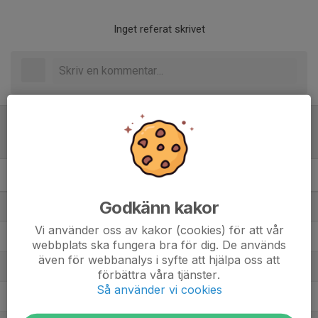
Inget referat skrivet
Tabell
Victoria Cup slutspel
M
+/-
P
Godkänn kakor
1. Åkersberga BK (3)
1
-3
0
Vi använder oss av kakor (cookies) för att vår
2. IFK Lidingö FK (1)
2
0
3
webbplats ska fungera bra för dig. De används
även för webbanalys i syfte att hjälpa oss att
3. Hammarby (A)
3
12
6
förbättra våra tjänster.
Så använder vi cookies
4. IF Brommapojkarna (A)
4
10
9