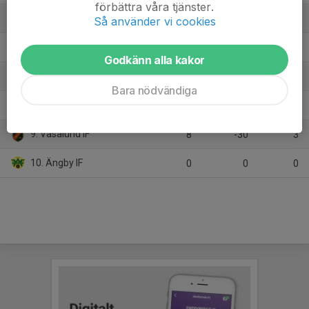
förbättra våra tjänster.
5. Österåker United FK
7
-2
8
Så använder vi cookies
6. Vasastan BK
8
-5
8
Godkänn alla kakor
7. Tekniska Högskolan FC
8
-15
7
Bara nödvändiga
8. IK Makkabi
8
-4
6
9. Vasalund IF
8
-30
3
10. Ängby IF
0
0
0