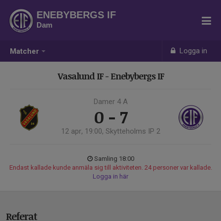
ENEBYBERGS IF
Dam
Logga in
Matcher
Vasalund IF - Enebybergs IF
Damer 4 A
0 - 7
12 apr, 19:00, Skytteholms IP 2
Samling 18:00
Endast kallade kunde anmäla sig till aktiviteten. 24 personer var kallade.
Logga in här
Referat