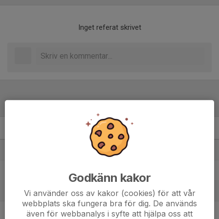
Inget referat skrivet
Tabell
Damer 4 A
M
+/-
P
1. Viggbyholms IK FF
8
40
22
2. Enebybergs IF
9
15
21
Godkänn kakor
3. Skå IK & Bygdegård
8
16
19
Vi använder oss av kakor (cookies) för att vår
webbplats ska fungera bra för dig. De används
4. Runby IF
8
-15
10
även för webbanalys i syfte att hjälpa oss att