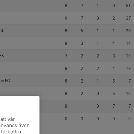
F
8
7
1
0
51
9
7
0
2
37
rd
8
6
1
1
23
8
3
1
4
14
 FK
7
2
2
3
19
8
2
2
4
19
an FC
8
2
1
5
7
8
2
0
6
16
8
1
0
7
7
att vår
0
0
0
0
0
 används även
 förbättra