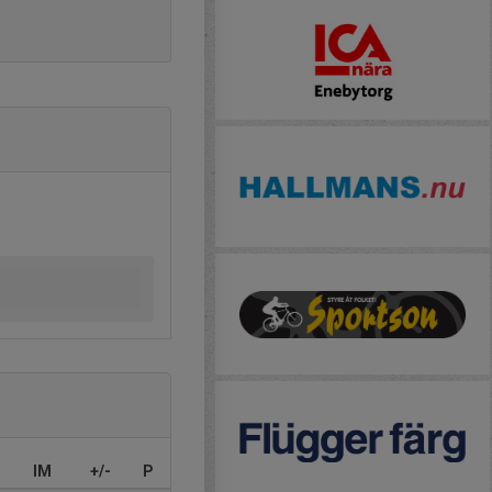
IM
+/-
P