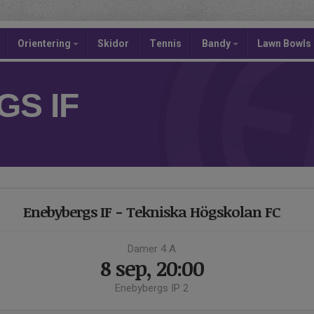
Orientering
Skidor
Tennis
Bandy
Lawn Bowls
S IF
Enebybergs IF - Tekniska Högskolan FC
Damer 4 A
8 sep, 20:00
Enebybergs IP 2