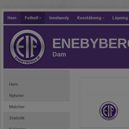
Hem
Fotboll
Innebandy
Konståkning
Löpning
ENEBYBERG
Dam
Hem
Nyheter
Matcher
Statistik