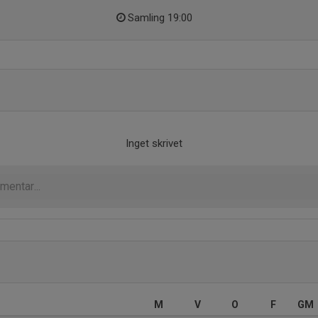
Samling 19:00
Inget skrivet
M
V
O
F
GM