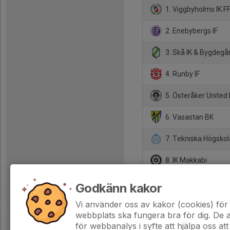
1. Viggbyholms IK F
2. Enebybergs IF
3. Skå IK & Bygdegå
4. Runby IF
5. Österåker United
6. Vasastan BK
7. Tekniska Högskol
8. IK Makkabi
9. Vasalund IF
Godkänn kakor
10. Ängby IF
Vi använder oss av kakor (cookies) för 
webbplats ska fungera bra för dig. De
för webbanalys i syfte att hjälpa oss att