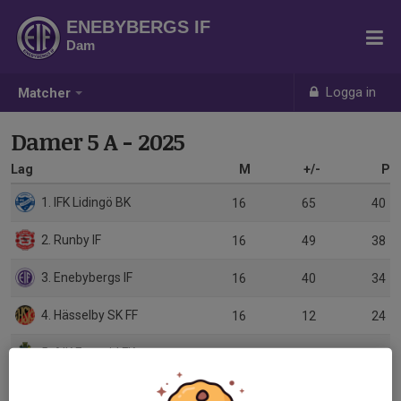
ENEBYBERGS IF
Dam
Logga in
Matcher
Damer 5 A - 2025
Lag
M
+/-
P
1. IFK Lidingö BK
16
65
40
2. Runby IF
16
49
38
3. Enebybergs IF
16
40
34
4. Hässelby SK FF
16
12
24
5. AIK Framtid FK
16
-8
24
6. Erikslunds KF
16
-7
19