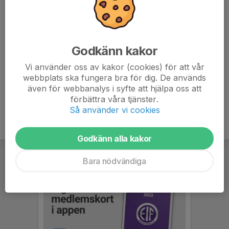
7. Rotebro IS FF
16
-38
13
8. FC Järfälla
16
-41
12
Godkänn kakor
9. IFK Vaxholm
16
-72
6
Vi använder oss av kakor (cookies) för att vår
webbplats ska fungera bra för dig. De används
10. Bromstens IK
0
0
0
även för webbanalys i syfte att hjälpa oss att
förbättra våra tjänster.
Så använder vi cookies
Godkänn alla kakor
Bara nödvändiga