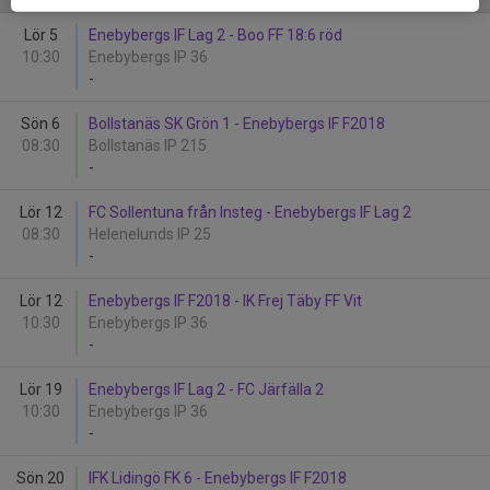
Lör 5
Enebybergs IF Lag 2 - Boo FF 18:6 röd
10:30
Enebybergs IP 36
-
Sön 6
Bollstanäs SK Grön 1 - Enebybergs IF F2018
08:30
Bollstanäs IP 215
-
Lör 12
FC Sollentuna från Insteg - Enebybergs IF Lag 2
08:30
Helenelunds IP 25
-
Lör 12
Enebybergs IF F2018 - IK Frej Täby FF Vit
10:30
Enebybergs IP 36
-
Lör 19
Enebybergs IF Lag 2 - FC Järfälla 2
10:30
Enebybergs IP 36
-
Sön 20
IFK Lidingö FK 6 - Enebybergs IF F2018