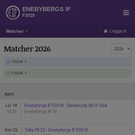
ENEBYBERGS IF
F2018
Logga in
Matcher
Matcher 2026
F2018- 1
F2018- 1
April
Lör 18
Enebybergs IF F2018 - Danderyds SK FF Röd
10:30
Enebybergs IP 36
-
Sön 26
Täby FK 22 - Enebybergs IF F2018