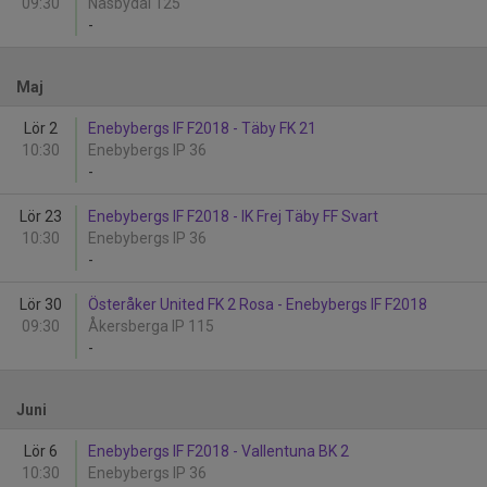
09:30
Näsbydal 125
-
Maj
Lör 2
Enebybergs IF F2018 - Täby FK 21
10:30
Enebybergs IP 36
-
Lör 23
Enebybergs IF F2018 - IK Frej Täby FF Svart
10:30
Enebybergs IP 36
-
Lör 30
Österåker United FK 2 Rosa - Enebybergs IF F2018
09:30
Åkersberga IP 115
-
Juni
Lör 6
Enebybergs IF F2018 - Vallentuna BK 2
10:30
Enebybergs IP 36