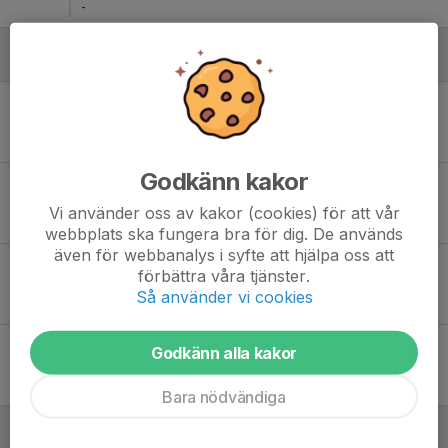
-
Augusti
Lör 22
Enebybergs IF Lag 2 - Hammarby IF FF 9
10:30
Enebybergs IP 36
-
Godkänn kakor
Lör 22
Österåker United FK 4 - Enebybergs IF F2018
13:30
Margretelunds IP 3
Vi använder oss av kakor (cookies) för att vår
-
webbplats ska fungera bra för dig. De används
även för webbanalys i syfte att hjälpa oss att
Lör 29
Hanvikens SK Lila - Enebybergs IF Lag 2
förbättra våra tjänster.
10:30
Trollbäckens IP 36
Så använder vi cookies
-
Lör 29
Enebybergs IF F2018 - Bällsta FF Grön
Godkänn alla kakor
10:30
Enebybergs IP 36
-
Bara nödvändiga
September