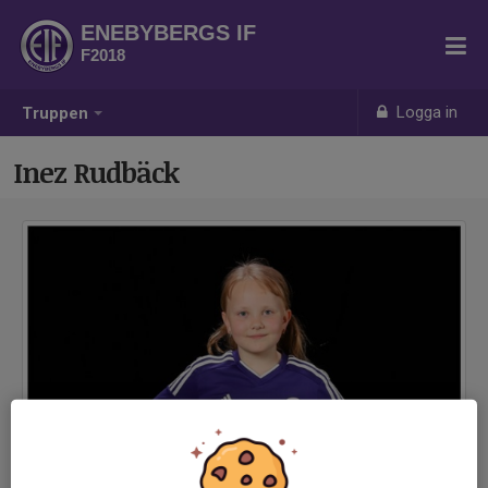
ENEBYBERGS IF
F2018
Logga in
Truppen
Inez Rudbäck