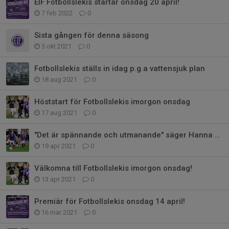
EIF Fotbollslekis startar onsdag 20 april!
7 feb 2022
0
Sista gången för denna säsong
5 okt 2021
0
Fotbollslekis ställs in idag p.g.a vattensjuk plan
18 aug 2021
0
Höststart för Fotbollslekis imorgon onsdag
17 aug 2021
0
"Det är spännande och utmanande" säger Hanna Witt
19 apr 2021
0
Välkomna till Fotbollslekis imorgon onsdag!
13 apr 2021
0
Premiär för Fotbollslekis onsdag 14 april!
16 mar 2021
0