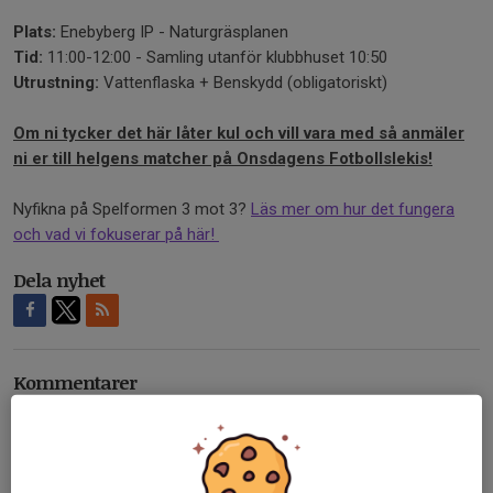
Plats:
Enebyberg IP - Naturgräsplanen
Tid:
11:00-12:00 - Samling utanför klubbhuset 10:50
Utrustning:
Vattenflaska + Benskydd (obligatoriskt)
Om ni tycker det här låter kul och vill vara med så anmäler
ni er till helgens matcher på Onsdagens Fotbollslekis!
Nyfikna på Spelformen 3 mot 3?
Läs mer om hur det fungera
och vad vi fokuserar på här!
Dela nyhet
Kommentarer