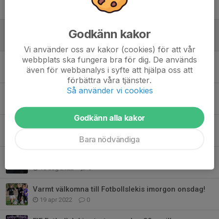
Tidigare nyheter
Matcher för alla barn på Fotbollslekis under EIF Dagen!
Godkänn kakor
18 sep 2023
0
Vi använder oss av kakor (cookies) för att vår
webbplats ska fungera bra för dig. De används
Inget Fotbollslekis idag onsdag 5/4!
även för webbanalys i syfte att hjälpa oss att
5 apr 2023
0
förbättra våra tjänster.
Så använder vi cookies
Vi skjuter på Lekisstarten till 5/4
27 mar 2023
4
Godkänn alla kakor
EIF Fotbollslekis startar onsdag 29 mars
15 mar 2023
2
Bara nödvändiga
Fotbollslekis höststart onsdag 24 augusti
18 aug 2022
0
Varmt välkomna till Fotbollslekis imorgon onsdag!
19 apr 2022
0