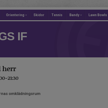
Orientering
Skidor
Tennis
Bandy
Lawn Bowls
S IF
 herr
00-21:30
arnas omklädningsrum