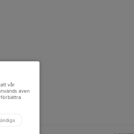
att vår
 används även
 förbättra
vändiga