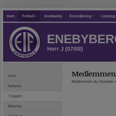
Hem
Fotboll
Innebandy
Konståkning
Löpning
ENEBYBERG
Herr J (07/08)
Medlemmen ä
Hem
Medlemmen du försöker nå
Nyheter
Truppen
Matcher