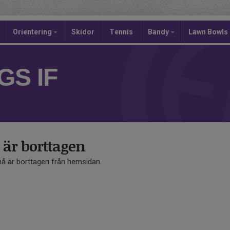
Orientering
Skidor
Tennis
Bandy
Lawn Bowls
S IF
r borttagen
 är borttagen från hemsidan.