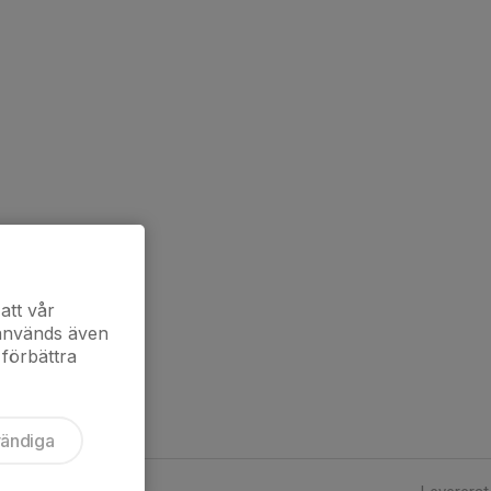
att vår
 används även
 förbättra
vändiga