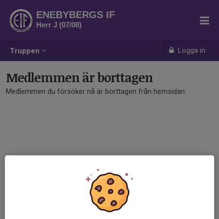
ENEBYBERGS IF
Herr J (07/08)
Logga in
Truppen
Medlemmen är borttagen
Medlemmen du försöker nå är borttagen från hemsidan.