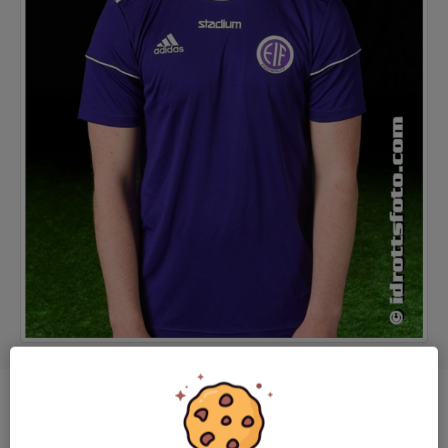
Position
Back
Ålder
19 år