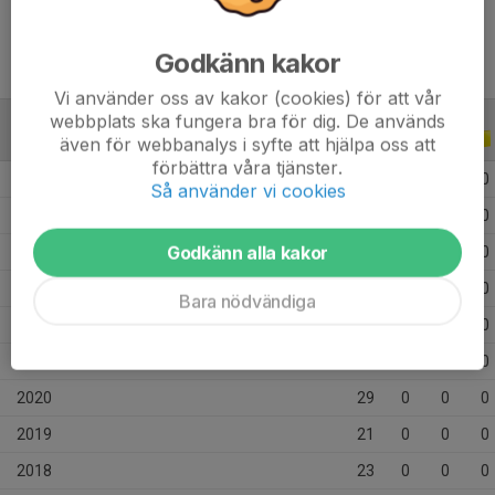
Godkänn kakor
Vi använder oss av kakor (cookies) för att vår
webbplats ska fungera bra för dig. De används
ALLA SERIER
ALLA ÅR
även för webbanalys i syfte att hjälpa oss att
förbättra våra tjänster.
2026
4
0
0
0
Så använder vi cookies
2025
16
0
0
0
Godkänn alla kakor
2024
7
0
0
0
2023
15
0
0
0
Bara nödvändiga
2022
8
0
0
0
2021
12
0
0
0
2020
29
0
0
0
2019
21
0
0
0
2018
23
0
0
0