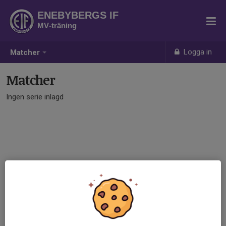
ENEBYBERGS IF
MV-träning
Logga in
Matcher
Matcher
Ingen serie inlagd