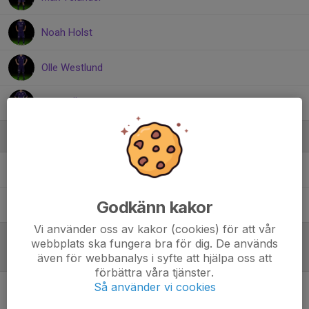
Noah Holst
Olle Westlund
Victor Öh
Ledare
Klas Telander
Ledare
Godkänn kakor
Michael Öh
Ledare
Vi använder oss av kakor (cookies) för att vår
webbplats ska fungera bra för dig. De används
Referat
även för webbanalys i syfte att hjälpa oss att
förbättra våra tjänster.
Så använder vi cookies
Inget referat skrivet