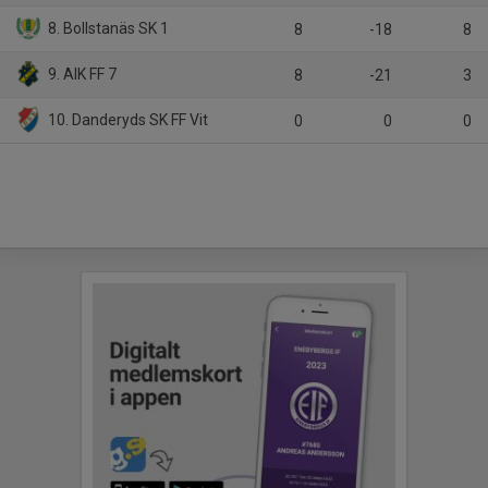
8. Bollstanäs SK 1
8
-18
8
9. AIK FF 7
8
-21
3
10. Danderyds SK FF Vit
0
0
0