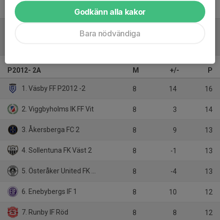
Godkänn alla kakor
Bara nödvändiga
Tabell
P2012- 2A
M
+/-
P
1. Väsby FF P2012 -2
8
14
16
2. Viggbyholms IK FF Vit
8
3
14
3. Åkersberga FC 2
8
9
13
4. Sollentuna FK Väst 2
8
-1
13
5. Österåker United FK Grå
8
-4
13
6. Enebybergs IF 1
8
10
12
7. Runby IF Röd
8
8
12