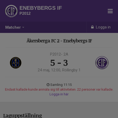
ENEBYBERGS IF
P2012
Logga in
Matcher
Åkersberga FC 2 - Enebybergs IF
P2012- 2A
5 - 3
24 maj, 12:00, Röllingby 1
Samling 11:15
Endast kallade kunde anmäla sig till aktiviteten. 22 personer var kallade.
Logga in här
Laguppställning