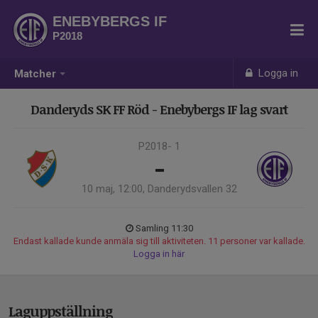
ENEBYBERGS IF
P2018
Logga in
Matcher
Danderyds SK FF Röd - Enebybergs IF lag svart
P2018- 1
-
10 maj, 12:00, Danderydsvallen 32
Samling 11:30
Endast kallade kunde anmäla sig till aktiviteten. 11 personer var kallade.
Logga in här
Laguppställning