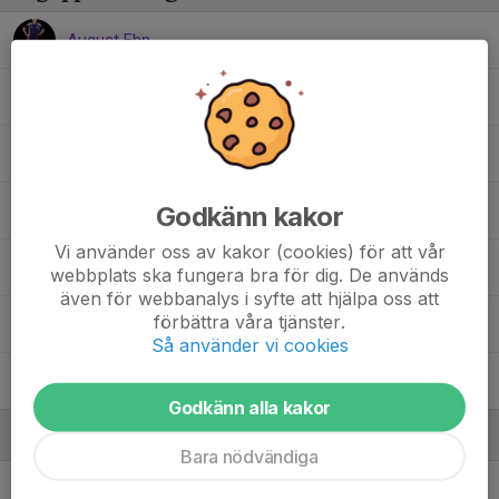
August Ehn
August Eklind
Carl Fogelfors
Godkänn kakor
Charlie Helgesson
Vi använder oss av kakor (cookies) för att vår
Frank Levander
webbplats ska fungera bra för dig. De används
även för webbanalys i syfte att hjälpa oss att
förbättra våra tjänster.
Noah Najmi
Så använder vi cookies
Oliver de Maré
Godkänn alla kakor
Ledare
Bara nödvändiga
Jesper Eklind
Tränare