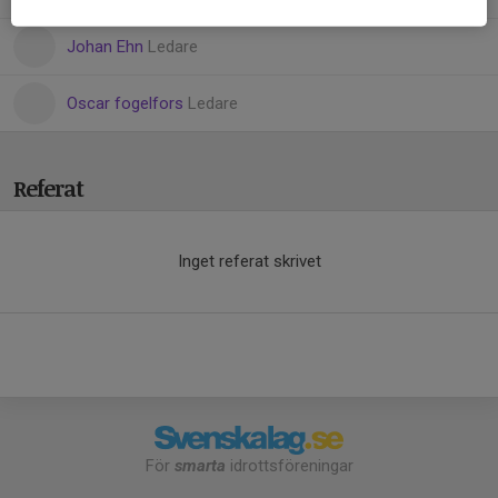
Johan Ehn
Ledare
Oscar fogelfors
Ledare
Referat
Inget referat skrivet
För
smarta
idrottsföreningar